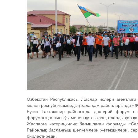
Өзбекстан Республикасы Жаслар ислери агентлиги
менен республикамыздың қала ҳәм районларында «Ж
Бүгин Тахтакөпир районында дәстүрий форум ө
форумның ашылыўы менен қутлықлап, оларды ҳәр қаш
Жасларға көтериңкилик бағышлаған форумды «С
Районлық басланғыш шөлкемлери жетекшилери, сәр
бирлестиреди.