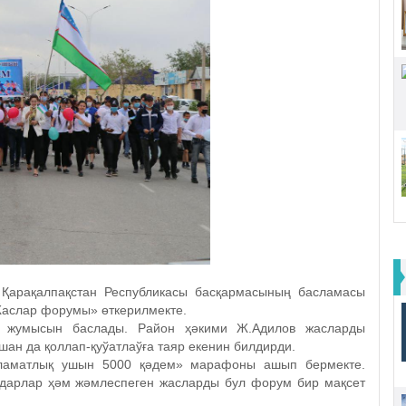
 Қарақалпақстан Республикасы басқармасының басламасы
аслар форумы» өткерилмекте.
з жумысын баслады. Район ҳәкими Ж.Адилов жасларды
ан да қоллап-қуўатлаўға таяр екенин билдирди.
аламатлық ушын 5000 қәдем» марафоны ашып бермекте.
дарлар ҳәм жәмлеспеген жасларды бул форум бир мақсет