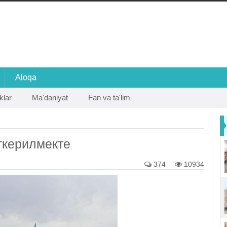
Aloqa
klar
Ma'daniyat
Fan va ta'lim
ткерилмекте
374
10934