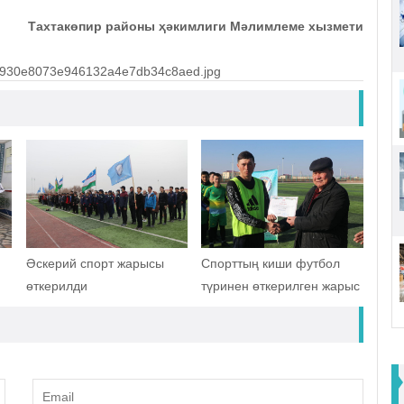
Тахтакөпир районы ҳәкимлиги Мәлимлеме хызмети
0713930e8073e946132a4e7db34c8aed.jpg
Әскерий спорт жарысы
Спорттың киши футбол
өткерилди
түринен өткерилген жарыс