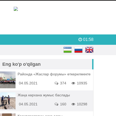
01:58
Eng ko'p o'qilgan
Районда «Жаслар форумы» өткерилмекте
04.05.2021
374
10935
Жаңа кәрхана жумыс баслады
04.05.2021
160
10298