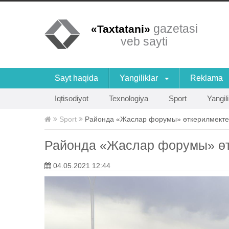
gazetasi
«Taxtatani»
veb sayti
Sayt haqida
Yangiliklar
Reklama
Iqtisodiyot
Texnologiya
Sport
Yangili
Sport
Районда «Жаслар форумы» өткерилмекте
Районда «Жаслар форумы» ө
04.05.2021 12:44