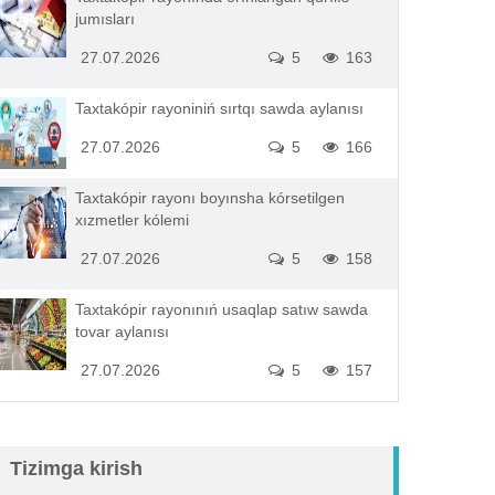
jumısları
27.07.2026
5
163
Taxtakópir rayoniniń sırtqı sawda aylanısı
27.07.2026
5
166
Taxtakópir rayonı boyınsha kórsetilgen
xızmetler kólemi
27.07.2026
5
158
Taxtakópir rayonınıń usaqlap satıw sawda
tovar aylanısı
27.07.2026
5
157
Tizimga kirish