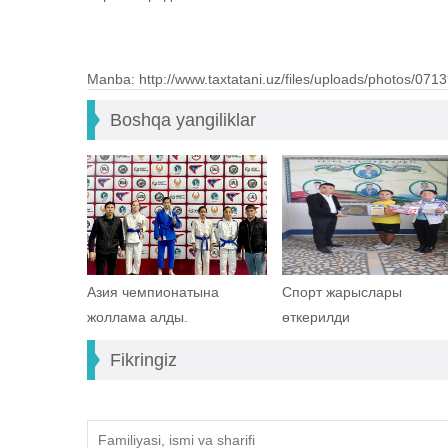
Manba: http://www.taxtatani.uz/files/uploads/photos/
Boshqa yangiliklar
Азия чемпионатына
Спорт жарыслары
жоллама алды.
өткерилди
Fikringiz