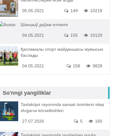
Кәсиплеслерин еске алды
05.05.2021
149
10218
Шаншыў даўам етпекте
04.05.2021
155
10120
Қапламалы спорт майданшасы жумысын
баслады
04.05.2021
158
9828
So'nngi yangiliklar
Taxtakópir rayonında sanaat ónimlerin islep
shıǵarıw kórsetkishleri
27.07.2026
5
160
Taxtakópir rayonında orınlanǵan qurılıs