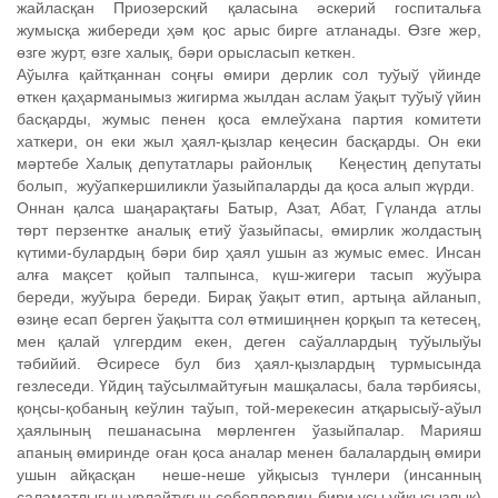
жайласқан Приозерский қаласына әскерий госпитальға
жумысқа жибереди ҳәм қос арыс бирге атланады. Өзге жер,
өзге журт, өзге халық, бәри орысласып кеткен.
Аўылға қайтқаннан соңғы өмири дерлик сол туўыў үйинде
өткен қаҳарманымыз жигирма жылдан аслам ўақыт туўыў үйин
басқарды, жумыс пенен қоса емлеўхана партия комитети
хаткери, он еки жыл ҳаял-қызлар кеңесин басқарды. Он еки
мәртебе Халық депутатлары районлық Кеңестиң депутаты
болып, жуўапкершиликли ўазыйпаларды да қоса алып жүрди.
Оннан қалса шаңарақтағы Батыр, Азат, Абат, Гүланда атлы
төрт перзентке аналық етиў ўазыйпасы, өмирлик жолдастың
күтими-булардың бәри бир ҳаял ушын аз жумыс емес. Инсан
алға мақсет қойып талпынса, күш-жигери тасып жуўыра
береди, жуўыра береди. Бирақ ўақыт өтип, артыңа айланып,
өзиңе есап берген ўақытта сол өтмишиңнен қорқып та кетесең,
мен қалай үлгердим екен, деген саўаллардың туўылыўы
тәбийий. Әсиресе бул биз ҳаял-қызлардың турмысында
гезлеседи. Үйдиң таўсылмайтуғын машқаласы, бала тәрбиясы,
қоңсы-қобаның кеўлин таўып, той-мерекесин атқарысыў-аўыл
ҳаялының пешанасына мөрленген ўазыйпалар. Марияш
апаның өмиринде оған қоса аналар менен балалардың өмири
ушын айқасқан неше-неше уйқысыз түнлери (инсанның
саламатлығын урлайтуғын себеплердиң бири усы уйқысызлық)