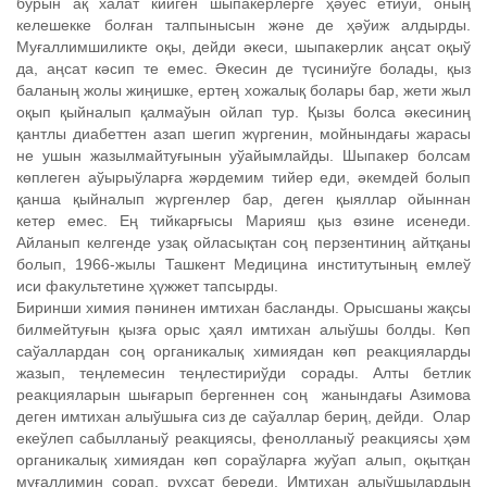
бурын ақ халат кийген шыпакерлерге ҳәўес етиўи, оның
келешекке болған талпынысын және де ҳәўиж алдырды.
Муғаллимшиликте оқы, дейди әкеси, шыпакерлик аңсат оқыў
да, аңсат кәсип те емес. Әкесин де түсиниўге болады, қыз
баланың жолы жиңишке, ертең хожалық болары бар, жети жыл
оқып қыйналып қалмаўын ойлап тур. Қызы болса әкесиниң
қантлы диабеттен азап шегип жүргенин, мойнындағы жарасы
не ушын жазылмайтуғынын уўайымлайды. Шыпакер болсам
көплеген аўырыўларға жәрдемим тийер еди, әкемдей болып
қанша қыйналып жүргенлер бар, деген қыяллар ойыннан
кетер емес. Ең тийкарғысы Марияш қыз өзине исенеди.
Айланып келгенде узақ ойласықтан соң перзентиниң айтқаны
болып, 1966-жылы Ташкент Медицина институтының емлеў
иси факультетине ҳүжжет тапсырды.
Биринши химия пәнинен имтихан басланды. Орысшаны жақсы
билмейтуғын қызға орыс ҳаял имтихан алыўшы болды. Көп
саўаллардан соң органикалық химиядан көп реакцияларды
жазып, теңлемесин теңлестириўди сорады. Алты бетлик
реакцияларын шығарып бергеннен соң жанындағы Азимова
деген имтихан алыўшыға сиз де саўаллар бериң, дейди. Олар
екеўлеп сабылланыў реакциясы, фенолланыў реакциясы ҳәм
органикалық химиядан көп сораўларға жуўап алып, оқытқан
муғаллимин сорап, рухсат береди. Имтихан алыўшылардың