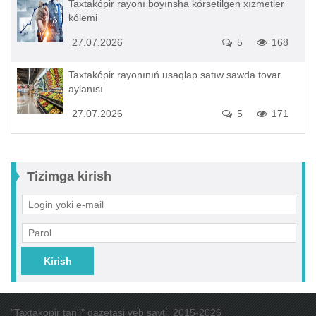
Taxtakópir rayonı boyınsha kórsetilgen xızmetler
kólemi
27.07.2026
5
168
Taxtakópir rayonınıń usaqlap satıw sawda tovar
aylanısı
27.07.2026
5
171
Tizimga kirish
Kirish
"Taxtakopir tan'i" gazetasi veb sayti. 2015-2026