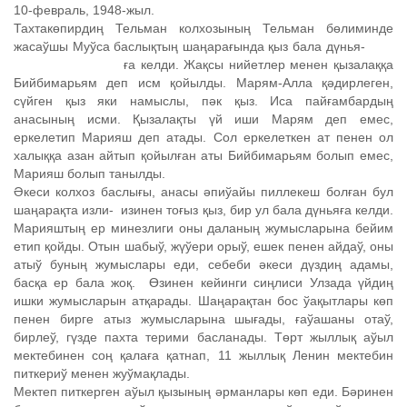
10-февраль, 1948-жыл.
Тахтакөпирдиң Тельман колхозының Тельман бөлиминде
жасаўшы Муўса баслықтың шаңарағында қыз бала дүнья-
ға келди. Жақсы нийетлер менен қызалаққа
Бийбимарьям деп исм қойылды. Марям-Алла қәдирлеген,
сүйген қыз яки намыслы, пәк қыз. Иса пайғамбардың
анасының исми. Қызалақты үй иши Марям деп емес,
еркелетип Марияш деп атады. Сол еркелеткен ат пенен ол
халыққа азан айтып қойылған аты Бийбимарьям болып емес,
Марияш болып танылды.
Әкеси колхоз баслығы, анасы әпиўайы пиллекеш болған бул
шаңарақта изли- изинен тоғыз қыз, бир ул бала дүньяға келди.
Марияштың ер минезлиги оны даланың жумысларына бейим
етип қойды. Отын шабыў, жүўери орыў, ешек пенен айдаў, оны
атыў буның жумыслары еди, себеби әкеси дүздиң адамы,
басқа ер бала жоқ. Өзинен кейинги сиңлиси Улзада үйдиң
ишки жумысларын атқарады. Шаңарақтан бос ўақытлары көп
пенен бирге атыз жумысларына шығады, ғаўашаны отаў,
бирлеў, гүзде пахта терими басланады. Төрт жыллық аўыл
мектебинен соң қалаға қатнап, 11 жыллық Ленин мектебин
питкериў менен жуўмақлады.
Мектеп питкерген аўыл қызының әрманлары көп еди. Бәринен