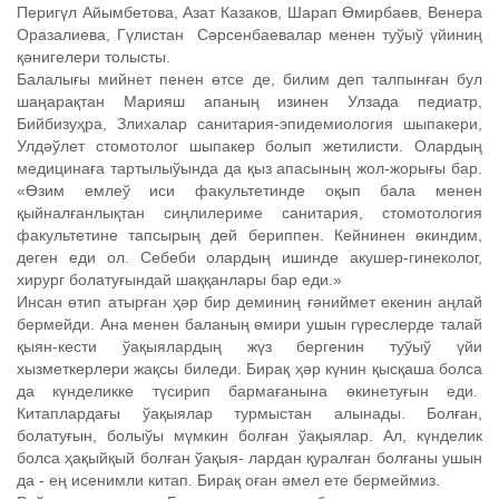
Перигүл Айымбетова, Азат Казаков, Шарап Өмирбаев, Венера
Оразалиева, Гүлистан Сәрсенбаевалар менен туўыў үйиниң
қәнигелери толысты.
Балалығы мийнет пенен өтсе де, билим деп талпынған бул
шаңарақтан Марияш апаның изинен Улзада педиатр,
Бийбизуҳра, Злихалар санитария-эпидемиология шыпакери,
Улдәўлет стомотолог шыпакер болып жетилисти. Олардың
медицинаға тартылыўында да қыз апасының жол-жорығы бар.
«Өзим емлеў иси факультетинде оқып бала менен
қыйналғанлықтан сиңлилериме санитария, стомотология
факультетине тапсырың дей бериппен. Кейнинен өкиндим,
деген еди ол. Себеби олардың ишинде акушер-гинеколог,
хирург болатуғындай шаққанлары бар еди.»
Инсан өтип атырған ҳәр бир деминиң ғәниймет екенин аңлай
бермейди. Ана менен баланың өмири ушын гүреслерде талай
қыян-кести ўақыялардың жүз бергенин туўыў үйи
хызметкерлери жақсы биледи. Бирақ ҳәр күнин қысқаша болса
да күнделикке түсирип бармағанына өкинетуғын еди.
Китаплардағы ўақыялар турмыстан алынады. Болған,
болатуғын, болыўы мүмкин болған ўақыялар. Ал, күнделик
болса ҳақыйқый болған ўақыя- лардан қуралған болғаны ушын
да - ең исенимли китап. Бирақ оған әмел ете бермеймиз.