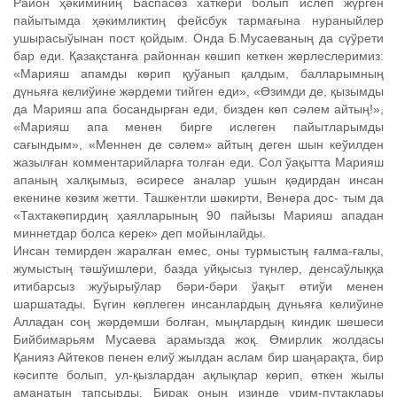
Район ҳәкиминиң Баспасөз хаткери болып ислеп жүрген
пайытымда ҳәкимликтиң фейсбук тармағына нураныйлер
ушырасыўынан пост қойдым. Онда Б.Мусаеваның да сүўрети
бар еди. Қазақстанға районнан көшип кеткен жерлеслеримиз:
«Марияш апамды көрип қуўанып қалдым, балларымның
дүньяға келиўине жәрдеми тийген еди», «Өзимди де, қызымды
да Марияш апа босандырған еди, бизден көп сәлем айтың!»,
«Марияш апа менен бирге ислеген пайытларымды
сағындым», «Меннен де сәлем» айтың деген шын кеўилден
жазылған комментарийларға толған еди. Сол ўақытта Марияш
апаның халқымыз, әсиресе аналар ушын қәдирдан инсан
екенине көзим жетти. Ташкентли шәкирти, Венера дос- тым да
«Тахтакөпирдиң ҳаялларының 90 пайызы Марияш ападан
миннетдар болса керек» деп мойынлайды.
Инсан темирден жаралған емес, оны турмыстың ғалма-ғалы,
жумыстың тәшўишлери, базда уйқысыз түнлер, денсаўлыққа
итибарсыз жуўырыўлар бәри-бәри ўақыт өтиўи менен
шаршатады. Бүгин көплеген инсанлардың дүньяға келиўине
Алладан соң жәрдемши болған, мыңлардың киндик шешеси
Бийбимарьям Мусаева арамызда жоқ. Өмирлик жолдасы
Қанияз Айтеков пенен елиў жылдан аслам бир шаңарақта, бир
кәсипте болып, ул-қызлардан ақлықлар көрип, өткен жылы
аманатын тапсырды. Бирақ оның изинде үрим-путақлары