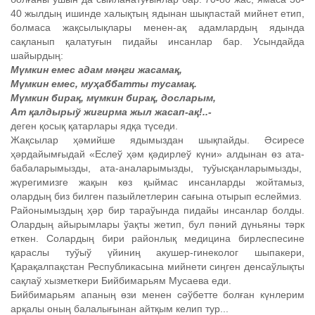
40 жылдың ишинде халықтың ядынан шықпастай мийнет етип,
болмаса жақсылықлары менен-ақ адамлардың ядында
сақланып қалатуғын пидайы инсанлар бар. Усындайда
шайырдың:
Мүмкин емес адам мәңги жасамақ,
Мүмкин емес, муҳаббатты тусамақ.
Мүмкин бирақ, мүмкин бирақ, досларым,
Ат қалдырыў жигирма жыл жасап-ақ!..-
деген қосық қатарлары ядқа түседи.
Жақсылар ҳәмийше ядымыздан шықпайды. Әсиресе
ҳәрдайымғыдай «Еслеў ҳәм қәдирлеў күни» алдынан өз ата-
бабаларымызды, ата-аналарымызды, туўысқанларымызды,
жүрегимизге жақын көз қыймас инсанларды жойтамыз,
олардың биз билген пазыйлетлерин сағына отырып еслеймиз.
Районымыздың ҳәр бир тараўында пидайы инсанлар болды.
Олардың айырымлары ўақты жетип, бул пәний дүньяны тәрк
еткен. Солардың бири районлық медицина бирлеспесине
қараслы туўыў үйиниң акушер-гинеколог шыпакери,
Қарақалпақстан Республикасына мийнети сиңген денсаўлықты
сақлаў хызметкери Бийбимарьям Мусаева еди.
Бийбимарьям апаның өзи менен сәўбетте болған күнлерим
арқалы оның балалығынан айтқым келип тур...