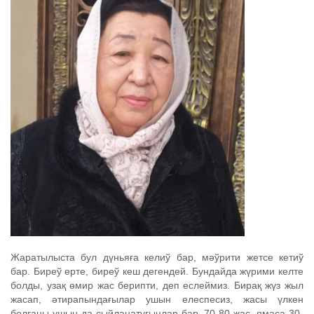
Жаратылыста бул дүньяға келиў бар, мәўрити жетсе кетиў
бар. Биреў ерте, биреў кеш дегендей. Бундайда жүрими келте
болды, узақ өмир жас берипти, деп еслеймиз. Бирақ жүз жыл
жасап, әтирапындағылар ушын елеспесиз, жасы үлкен
болғаны ушын да сыйланатуғынлар бар. 70-80 жас, ямаса 30-