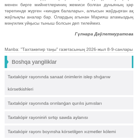
менен бирге мийнетлериниң жемиси болған дүньяның ҳәр
тәрепинде жүрген «киндик балалары», алғысын жаўдырған ақ
жаўлықлы аналар бар. Олардың атынан Марияш апамыздың
мәңгилик уйқысы тыныш болсын деп тилеймиз.
Гүлнара Дәўлетмуратова
Manba: "Тахтакѳпир таңы" газетасының 2026-жыл 8-9-санлары
Boshqa yangiliklar
Taxtakópir rayonında sanaat ónimlerin islep shıǵarıw
kórsetkishleri
Taxtakópir rayonında orınlanǵan qurılıs jumısları
Taxtakópir rayoniniń sırtqı sawda aylanısı
Taxtakópir rayonı boyınsha kórsetilgen xızmetler kólemi