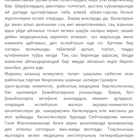
бар. Шарўалардың ҳаяллары толғатып, қыстың суўықларында
ай далада қыслаўларын таба алмай әўере-сарсаң болып
жүргенлерин еслеп отырады.. Бирақ аналарды да, балаларын
да аман алып қалғаннан соң көп жеңилленемиз, таң азаннан
қара үйди айланып толып кеткен шарўа халқын көрип, кешке
дейин медициналық көриктен өткерип, түн жарпында және
изимизге қайтамыз, деп еслейтуғын еди ол. Ҳәттеки бир
сапары жолымызды таўалмай қалып, тоқтап, таңды
күтиўимизге туўра келди. Таң саз бергенде қарасақ, бизди
мәмелек айландырғандай бир жерди айланып жүре берген
екенбиз, деген еди.
Марияш апаның искерлиги, талап- шаңлығы себепли оған
районлық партия Кеңесиниң үшинши хаткери (ҳәзирги
ҳаял-қызлар комитети), районлық медицина бирлеспесиниң
бас шыпакери ўазыйпаларына усынылады. Бирақ, бул
ўазыйпаларға кетиўине аналардың өмирин қутқарып,
операция ислейтуғын жалғыз акушер-гинекологты
кәсиплеслери де, шаңарақтағы балалардың еле жаслығы да
жол қоймады. Кәсиплеслери Ҳүрзада Сейтназарова менен
Галя Жанхожаевалар бизге керек қәнигемизди қозғамаңлар
деп өтиниш хатларын жән-жаққа жоллады. Тоқсаныншы
жылларға келип медицина институтының питкериўшилери