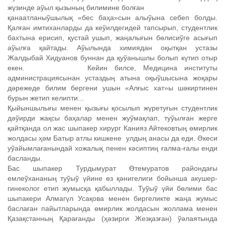
жүзинде аўыл қызының билимине болған
қанаатланыўшылық «бес баҳа»сын алыўына себеп болды.
Қалған имтиханларды да кеўилдегидей тапсырып, студентлик
бахтына ерисип, қустай ушып, жаңалығын бөлисиўге асығып
аўылға қайтады. Аўылында химиядан оқытқан устазы
Жалдыбай Хидуанов буннан да қуўанышлы болып күтип отыр
екен. Кейин билсе, Медицина институты
администрациясынан устаздың атына оқыўшысына жоқары
дәрежеде билим бергени ушын «Алғыс хат»ы шәкиртинен
бурын жетип келипти...
Қыйыншылығы менен қызығы қосылып жүретуғын студентлик
дәўирди жақсы баҳалар менен жуўмақлап, туўылған жерге
қайтқанда ол жас шыпакер хирург Канияз Айтековтың өмирлик
жолдасы ҳәм Батыр атлы кишкене улдың анасы да еди. Әкеси
уўайымлағанындай хожалық пенен кәсиптиң ғалма-ғалы енди
басланды.
Бас шыпакер Турдымурат Өтемуратов райондағы
емлеўхананың туўыў үйине өз қәнигелиги бойынша акушер-
гинеколог етип жумысқа қабыллады. Туўыў үйи бөлими бас
шыпакери Алмагүл Усақова менен биргеликте жаңа жумыс
баслаған пайытларында өмирлик жолдасын жоллама менен
Қазақстанның Қарағанды (ҳәзирги Жезқазған) ўәлаятында