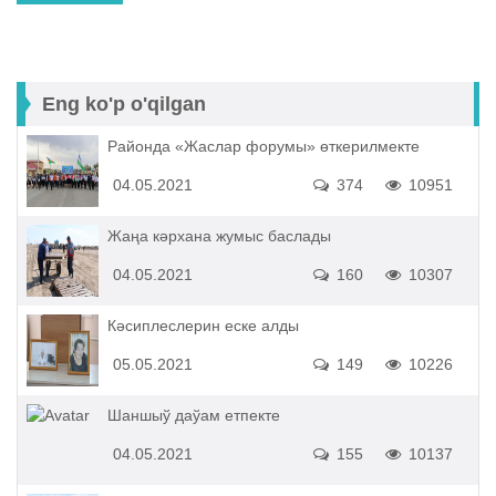
Eng ko'p o'qilgan
Районда «Жаслар форумы» өткерилмекте
04.05.2021
374
10951
Жаңа кәрхана жумыс баслады
04.05.2021
160
10307
Кәсиплеслерин еске алды
05.05.2021
149
10226
Шаншыў даўам етпекте
04.05.2021
155
10137