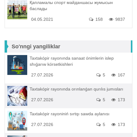
Қапламалы спорт майданшасы жумысын
баслады
04.05.2021
158
9837
So'nngi yangiliklar
Taxtakópir rayonında sanaat ónimlerin islep
shıǵarıw kórsetkishleri
27.07.2026
5
167
Taxtakópir rayonında orınlanǵan qurılıs jumısları
27.07.2026
5
173
Taxtakópir rayoniniń sırtqı sawda aylanısı
27.07.2026
5
173