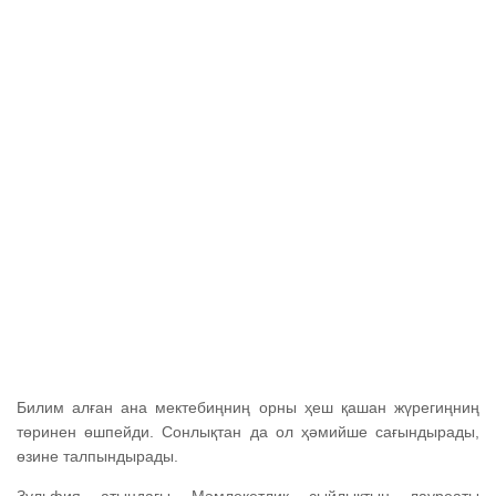
Билим алған ана мектебиңниң орны ҳеш қашан жүрегиңниң
төринен өшпейди. Сонлықтан да ол ҳәмийше сағындырады,
өзине талпындырады.