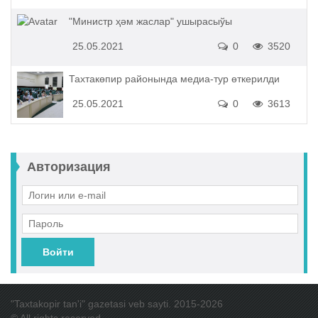
"Министр ҳәм жаслар" ушырасыўы
25.05.2021
0
3520
Тахтакөпир районында медиа-тур өткерилди
25.05.2021
0
3613
Авторизация
Войти
"Taxtakopir tan'i" gazetasi veb sayti. 2015-2026