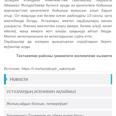
Зульфия атындағы Мәмлекетлик сыйлықтың лауреаты
Айжамал Жолдасбаева бүгинги күнде өз қәнигелиги бойынша
журналистлик қәнигелиги бойынша жумысын алып барып
атыр. Ол жақында өзи билим алған райондағы 13-санлы орта
мектебинде болды. Устазлары, мектеп оқыўшылары менен
ушырасты. Өзиниң мектептен соңғы өмири, билим алыў, кәсип
ийелеў, жаңа өмирге жол алыўы ҳаққында айтып берди.
Мектеп китапханасына өз китапларынан саўға етти.
Оқыўшылар да өзлерин қызықтырған сораўларын берип,
жуўаплар алды.
Тахтакөпир районы ҳәкимлиги мәлимлеме хызмети
Источник: https://t.me/taxtakopir_xakimiyati
Новости
УСТАЗЛАРДЫҢ ИСЕНИМИН АҚЛАЙМЫЗ
Жолың айдын болсын, питкериўши!
Ҳүрлиманға Ташкентте де әўмет күлип бақты