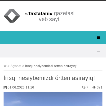
gazetasi
«Taxtatani»
veb sayti
Siyosat
Írısqı nesiybemizdi órtten asırayıq!
Írısqı nesiybemizdi órtten asırayıq!
01.06.2026 11:16
7
371