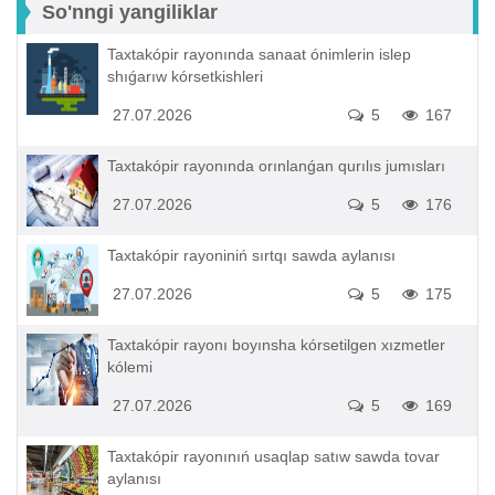
So'nngi yangiliklar
Taxtakópir rayonında sanaat ónimlerin islep
shıǵarıw kórsetkishleri
27.07.2026
5
167
Taxtakópir rayonında orınlanǵan qurılıs jumısları
27.07.2026
5
176
Taxtakópir rayoniniń sırtqı sawda aylanısı
27.07.2026
5
175
Taxtakópir rayonı boyınsha kórsetilgen xızmetler
kólemi
27.07.2026
5
169
Taxtakópir rayonınıń usaqlap satıw sawda tovar
aylanısı