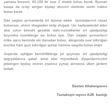
yamasa brezent, 40-100 litr suw, 2 shelek bolıwı kerek. Bunnan
basqa da orılıp atırǵan biyday atızınıń shetinde súrim traktor
bolıwı kerek.
Dán saqlaw qırmanlarda órt ásirese elektr tarmaqlarınıń nasaz
bolıwınan, shılım shegiwden kelip shıǵadı. Usı hadiyselerdiń aldın
alıw ushın birinshi gezekte isshi-xızmetkerler órt qáwipsizligi
boyınsha tusiniklerge iye bolıwı tiyis. Dán saqlaw qırmanların
órtke qarsı keminde eki danadan bolıwı, átirapında suw toltırılǵan
bochka hám qum toltırılǵan qutılar hámme waqıtta bolıwı shárt.
Joqarıda aytılǵan kemshiliklerge jol qoymaw, órt qáwipsizligi
qaǵıydalarına qatań ámel etiw miynetkesh diyqanlarımızdıń
jetistirgen biyday ónimin zıyansız jıynap alınıwına úlken járdem
boladı.
Dastan Allaberganov
Taxtakopir rayonı AJB baslıǵı