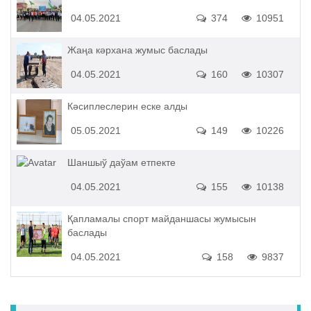
04.05.2021
374
10951
Жаңа кәрхана жумыс баслады
04.05.2021
160
10307
Кәсиплеслерин еске алды
05.05.2021
149
10226
Шаншыў даўам етпекте
04.05.2021
155
10138
Қапламалы спорт майданшасы жумысын
баслады
04.05.2021
158
9837