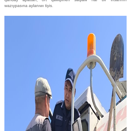
wazıypasına aylanıwı tiyis.