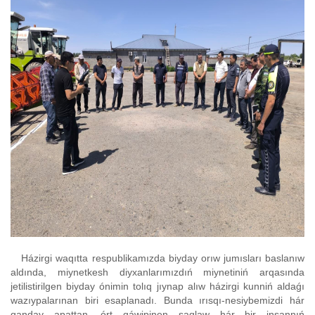
Házirgi waqıtta respublikamızda biyday orıw jumısları baslanıw
aldında, miynetkesh diyxanlarımızdıń miynetiniń arqasında
jetilistirilgen biyday ónimin tolıq jıynap alıw házirgi kunniń aldaǵı
wazıypalarınan biri esaplanadı. Bunda ırısqı-nesiybemizdi hár
qanday apattan, órt qáwipinen saqlaw hár bir insannıń