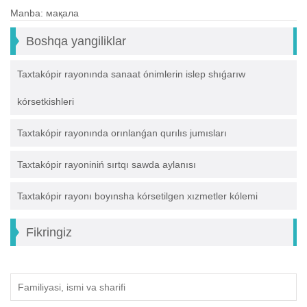
Manba: мақала
Boshqa yangiliklar
Taxtakópir rayonında sanaat ónimlerin islep shıǵarıw
kórsetkishleri
Taxtakópir rayonında orınlanǵan qurılıs jumısları
Taxtakópir rayoniniń sırtqı sawda aylanısı
Taxtakópir rayonı boyınsha kórsetilgen xızmetler kólemi
Fikringiz