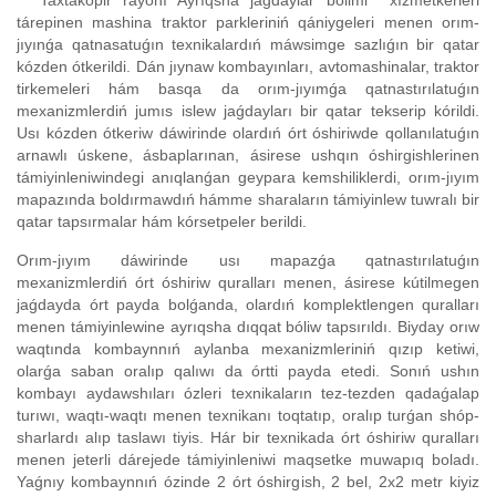
Taxtakópir rayonı Ayrıqsha jaǵdaylar bólimi xızmetkerleri
tárepinen mashina traktor parkleriniń qániygeleri menen orım-
jıyınǵa qatnasatuǵın texnikalardıń máwsimge sazlıǵın bir qatar
kózden ótkerildi. Dán jıynaw kombayınları, avtomashinalar, traktor
tirkemeleri hám basqa da orım-jıyımǵa qatnastırılatuǵın
mexanizmlerdiń jumıs islew jaǵdayları bir qatar tekserip kórildi.
Usı kózden ótkeriw dáwirinde olardıń órt óshiriwde qollanılatuǵın
arnawlı úskene, ásbaplarınan, ásirese ushqın óshirgishlerinen
támiyinleniwindegi anıqlanǵan geypara kemshiliklerdi, orım-jıyım
mapazında boldırmawdıń hámme sharaların támiyinlew tuwralı bir
qatar tapsırmalar hám kórsetpeler berildi.
Orım-jıyım dáwirinde usı mapazǵa qatnastırılatuǵın
mexanizmlerdiń órt óshiriw quralları menen, ásirese kútilmegen
jaǵdayda órt payda bolǵanda, olardıń komplektlengen quralları
menen támiyinlewine ayrıqsha dıqqat bóliw tapsırıldı. Biyday orıw
waqtında kombaynnıń aylanba mexanizmleriniń qızıp ketiwi,
olarǵa saban oralıp qalıwı da órtti payda etedi. Sonıń ushın
kombayı aydawshıları ózleri texnikaların tez-tezden qadaǵalap
turıwı, waqtı-waqtı menen texnikanı toqtatıp, oralıp turǵan shóp-
sharlardı alıp taslawı tiyis. Hár bir texnikada órt óshiriw quralları
menen jeterli dárejede támiyinleniwi maqsetke muwapıq boladı.
Yaǵnıy kombaynnıń ózinde 2 órt óshirgish, 2 bel, 2x2 metr kiyiz