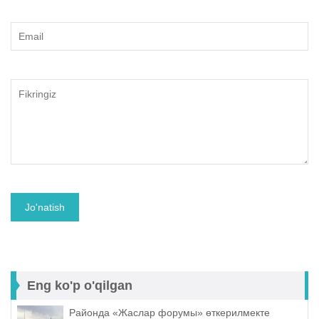
Eng ko'p o'qilgan
Районда «Жаслар форумы» өткерилмекте