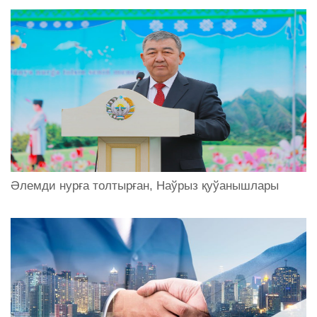
Әлемди нурға толтырған, Наўрыз қуўанышлары