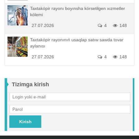
Taxtakópir rayonı boyınsha kórsetilgen xızmetler
kólemi
27.07.2026
4
148
Taxtakópir rayonınıń usaqlap satıw sawda tovar
aylanısı
27.07.2026
4
148
Tizimga kirish
Kirish