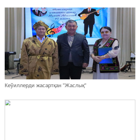
Кеўиллерди жасартқан "Жаслық"