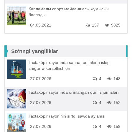
Қапламалы спорт майданшасы жумысын
баслады
04.05.2021
157
9825
So'nngi yangiliklar
Taxtakópir rayonında sanaat ónimlerin islep
shıǵarıw kórsetkishleri
27.07.2026
4
148
Taxtakópir rayonında orınlanǵan qurılıs jumısları
27.07.2026
4
152
Taxtakópir rayoniniń sırtqı sawda aylanısı
27.07.2026
4
159