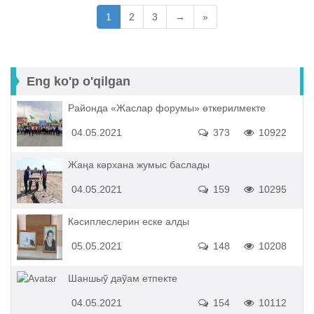
1
2
3
→
»
Eng ko'p o'qilgan
Районда «Жаслар форумы» өткерилмекте
04.05.2021
373
10922
Жаңа кәрхана жумыс баслады
04.05.2021
159
10295
Кәсиплеслерин еске алды
05.05.2021
148
10208
Шаншыў даўам етпекте
04.05.2021
154
10112