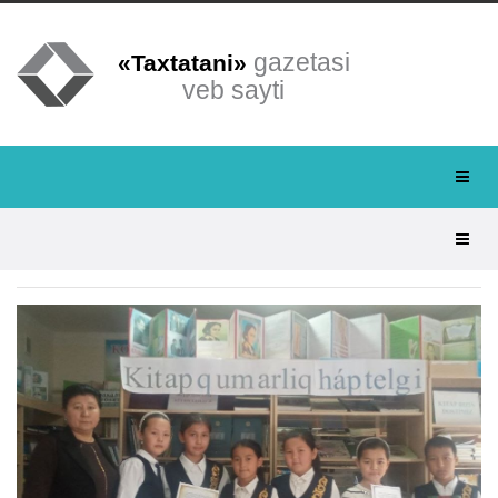
gazetasi
«Taxtatani»
veb sayti