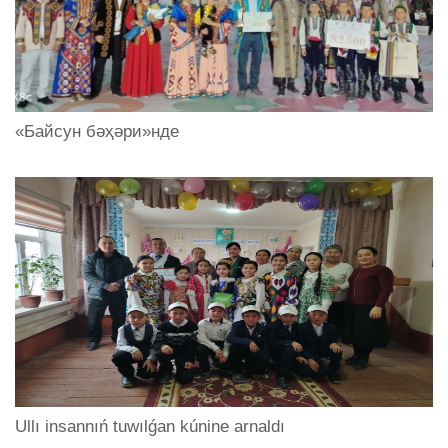
«Байсун бәҳәри»нде
Ullı insannıń tuwılǵan kúnine arnaldı