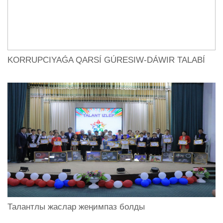
KORRUPCIYAǴA QARSÍ GÚRESIW-DÁWIR TALABÍ
Талантлы жаслар жеңимпаз болды