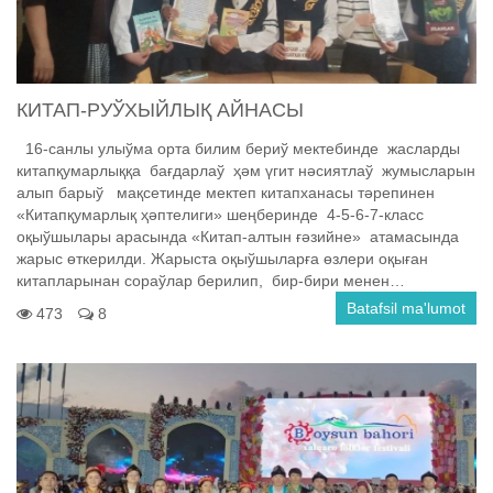
КИТАП-РУЎХЫЙЛЫҚ АЙНАСЫ
16-санлы улыўма орта билим бериў мектебинде жасларды
китапқумарлыққа бағдарлаў ҳәм үгит нәсиятлаў жумысларын
алып барыў мақсетинде мектеп китапханасы тәрепинен
«Китапқумарлық ҳәптелиги» шеңберинде 4-5-6-7-класс
оқыўшылары арасында «Китап-алтын ғәзийне» атамасында
жарыс өткерилди. Жарыста оқыўшыларға өзлери оқыған
китапларынан сораўлар берилип, бир-бири менен…
Batafsil ma'lumot
473
8