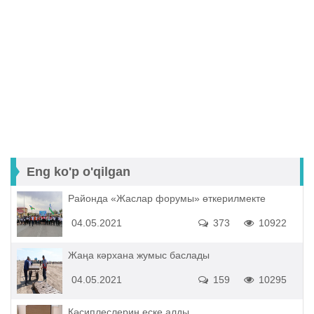
Eng ko'p o'qilgan
Районда «Жаслар форумы» өткерилмекте
04.05.2021
373
10922
Жаңа кәрхана жумыс баслады
04.05.2021
159
10295
Кәсиплеслерин еске алды