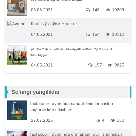
05.05.2021
148
10209
Шаншыў даўам етпекте
04.05.2021
154
10112
Қапламалы спорт майданшасы жумысын
баслады
04.05.2021
157
9825
So'nngi yangiliklar
Taxtakópir rayonında sanaat ónimlerin islep
shıǵarıw kórsetkishleri
27.07.2026
4
150
Taxtakópir rayonında orınlanǵan qurılıs jumısları