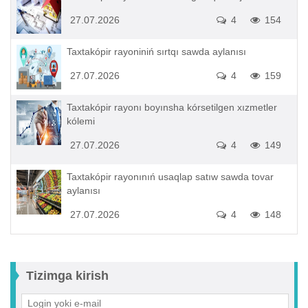
27.07.2026
4
154
Taxtakópir rayoniniń sırtqı sawda aylanısı
27.07.2026
4
159
Taxtakópir rayonı boyınsha kórsetilgen xızmetler
kólemi
27.07.2026
4
149
Taxtakópir rayonınıń usaqlap satıw sawda tovar
aylanısı
27.07.2026
4
148
Tizimga kirish