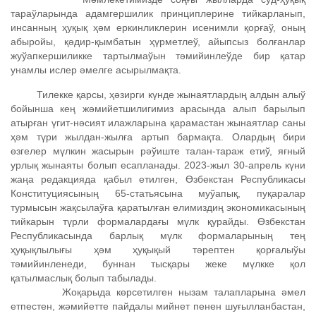
тараўларында адамгершилик принциплерине тийкарланып,
инсанның ҳуқық ҳǝм еркинликлерин исенимли қорғаў, оның
абыройы, қǝдир-қымбатын ҳүрметлеў, айыпсыз болғанлар
жуўапкершиликке тартылмаўын тǝмийинлеўде бир қатар
унамлы ислер ǝмелге асырылмақта.
Тилекке қарсы, ҳǝзирги күнде жынаятлардың алдын алыў
бойынша кең жǝмийетшилигимиз арасында алып барылып
атырған үгит-нǝсият илажларына қарамастан жынаятлар саны
ҳǝм түри жылдан-жылға артып бармақта. Олардың бири
өзгелер мүлкин жасырын рǝўиште талан-тараж етиў, яғный
урлық жынаяты болып есапланады. 2023-жыл 30-апрель күни
жаңа редакцияда қабыл етилген, Өзбекстан Республикасы
Конституциясының 65-статьясына муўапық, пуқаралар
турмысын жақсылаўға қаратылған елимиздиң экономикасының
тийкарын түрли формалардағы мүлк қурайды. Өзбекстан
Республикасында барлық мүлк формаларының тең
ҳуқықлылығы ҳǝм ҳуқықый тǝрептен қорғалыўы
тǝмийинленеди, буннан тысқары жеке мүлкке қол
қатылмаслық болып табылады.
Жоқарыда көрсетилген нызам талапларына ǝмел
етпестен, жǝмийетте пайдалы мийнет пенен шуғылланбастан,