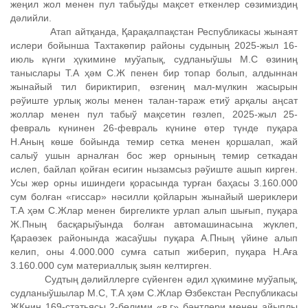
жеңил жол менен пул табыўды мақсет еткенлер сөзимиздиң
дәлийли.
Атап айтқанда, Қарақалпақстан Республикасы жынаят
ислери бойынша Тахтакөпир районы судының 2025-жыл 16-
июль күнги ҳүкимине муўапық, судланыўшы М.С өзиниң
таныслары Т.А ҳǝм С.Ж пенен бир топар болып, алдыннан
жынайый тил бириктирип, өзгениң мал-мүлкин жасырын
рǝўиште урлық жолы менен талан-тараж етиў арқалы аңсат
жоллар менен пул табыў мақсетин гөзлеп, 2025-жыл 25-
февраль күнинен 26-февраль күнине өтер түнде пуқара
Н.Аның көше бойында темир сетка менен қоршалап, жай
салыў ушын арналған бос жер орнының темир сеткадан
ислеп, байлап қойған есигин нызамсыз рǝўиште ашып кирген.
Усы жер орны ишиндеги қорасында турған баҳасы 3.160.000
сум болған «гиссар» нǝсилли қойларын жынайый шериклери
Т.А ҳǝм С.Жлар менен биргеликте урлап алып шығып, пуқара
Ж.Пның басқарыўында болған автомашинасына жүклеп,
Қараөзек районында жасаўшы пуқара А.Пның үйине алып
келип, оны 4.000.000 сумға сатып жиберип, пуқара Н.Аға
3.160.000 сум материаллық зыян келтирген.
Судтың дǝлийллерге сүйенген ǝдил ҳүкимине муўапық,
судланыўшылар М.С, Т.А ҳǝм С.Жлар Өзбекстан Республикасы
ЖКниң 169-статьясы 2-бөлими «в,г» бǝнтлери менен айыплы