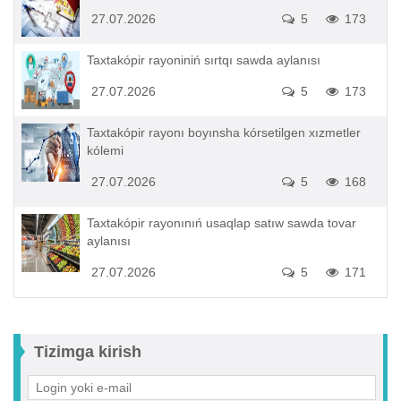
27.07.2026
5
173
Taxtakópir rayoniniń sırtqı sawda aylanısı
27.07.2026
5
173
Taxtakópir rayonı boyınsha kórsetilgen xızmetler
kólemi
27.07.2026
5
168
Taxtakópir rayonınıń usaqlap satıw sawda tovar
aylanısı
27.07.2026
5
171
Tizimga kirish