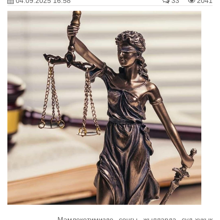
04.09.2025 16:58
33
2041
Мǝмлекетимизде соңғы жылларда суд-ҳуқық