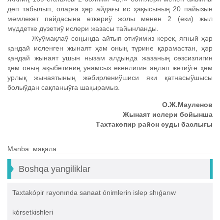
деп табылып, оларға ҳǝр айдағы ис ҳақысының 20 пайызын
мǝмлекет пайдасына өткериў жолы менен 2 (еки) жыл
мүддетке дүзетиў ислери жазасы тайынланды.
Жуўмақлаў соңында айтып өтиўимиз керек, яғный ҳǝр
қандай исленген жынаят ҳǝм оның түрине қарамастан, ҳǝр
қандай жынаят ушын нызам алдында жазаның сөзсизлигин
ҳǝм оның ақыбетиниң унамсыз екенлигин аңлап жетиўге ҳǝм
урлық жынаятының жǝбирлениўшиси яки қатнасыўшысы
болыўдан сақланыўға шақырамыз.
О.Ж.Мауленов
Жынаят ислери бойынша
Тахтакөпир район суды баслығы
Manba: мақала
Boshqa yangiliklar
Taxtakópir rayonında sanaat ónimlerin islep shıǵarıw
kórsetkishleri