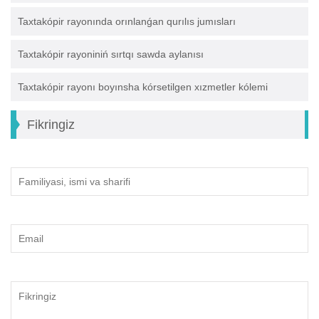
Taxtakópir rayonında orınlanǵan qurılıs jumısları
Taxtakópir rayoniniń sırtqı sawda aylanısı
Taxtakópir rayonı boyınsha kórsetilgen xızmetler kólemi
Fikringiz