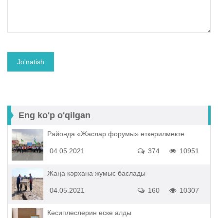
Eng ko'p o'qilgan
Районда «Жаслар форумы» өткерилмекте
04.05.2021
374
10951
Жаңа кәрхана жумыс баслады
04.05.2021
160
10307
Кәсиплеслерин еске алды