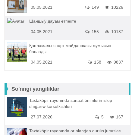
05.05.2021
149
10226
Шаншыў даўам етпекте
04.05.2021
155
10137
Қапламалы спорт майданшасы жумысын
баслады
04.05.2021
158
9837
So'nngi yangiliklar
Taxtakópir rayonında sanaat ónimlerin islep
shıǵarıw kórsetkishleri
27.07.2026
5
167
Taxtakópir rayonında orınlanǵan qurılıs jumısları